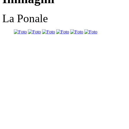
La Ponale