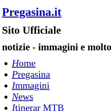
Pregasina.it
Sito Ufficiale
notizie - immagini e molto
H
ome
P
regasina
I
mmagini
N
ews
I
tinerar MTB