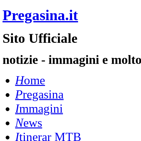
Pregasina.it
Sito Ufficiale
notizie - immagini e molto
H
ome
P
regasina
I
mmagini
N
ews
I
tinerar MTB