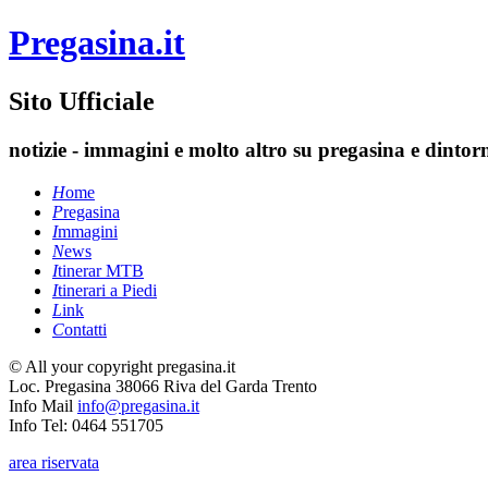
Pregasina.it
Sito Ufficiale
notizie - immagini e molto altro su pregasina e dintor
H
ome
P
regasina
I
mmagini
N
ews
I
tinerar MTB
I
tinerari a Piedi
L
ink
C
ontatti
© All your copyright pregasina.it
Loc. Pregasina 38066 Riva del Garda Trento
Info Mail
info@pregasina.it
Info Tel: 0464 551705
area riservata