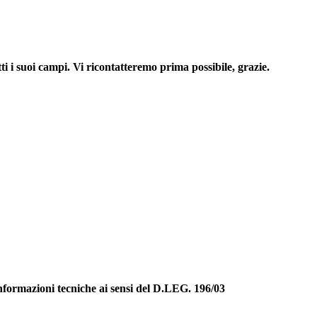
ti i suoi campi. Vi ricontatteremo prima possibile, grazie.
 informazioni tecniche ai sensi del D.LEG. 196/03